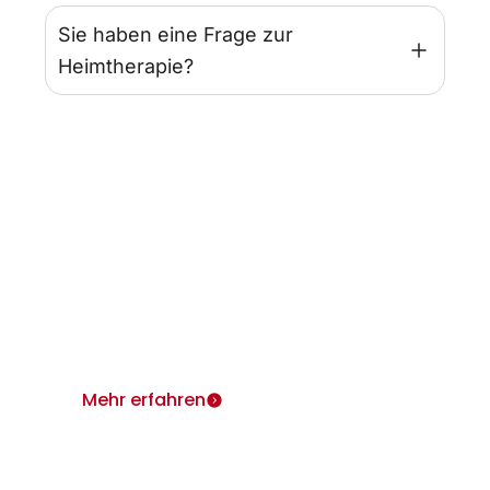
Sie haben eine Frage zur
Heimtherapie?
Infos für Ärzte
Wir sind für Sie und Ihre Patienten da.
Heimtherapie mit Mietgeräten unterstützt Ihr
Therapiekonzept.
Mehr erfahren