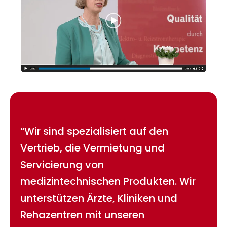
“Wir sind spezialisiert auf den
Vertrieb, die Vermietung und
Servicierung von
medizintechnischen Produkten. Wir
unterstützen Ärzte, Kliniken und
Rehazentren mit unseren