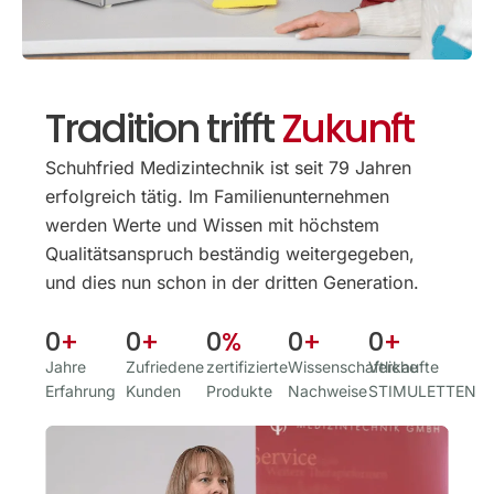
Tradition trifft
Zukunft
Schuhfried Medizintechnik ist seit 79 Jahren
erfolgreich tätig. Im Familien­unternehmen
werden Werte und Wissen mit höchstem
Qualitäts­anspruch beständig weitergegeben,
und dies nun schon in der dritten Generation.
0
+
0
+
0
%
0
+
0
+
Jahre
Zufriedene
zertifizierte
Wissenschaftliche
Verkaufte
Erfahrung
Kunden
Produkte
Nachweise
STIMULETTEN