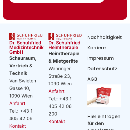
Nachhaltigkeit
Dr. Schuhfried
Dr. Schuhfried
Heimtherapie
Medizintechnik
Karriere
GmbH
Heimtherapie
Impressum
Schauraum,
& Mietgeräte
Vertrieb &
Datenschutz
Währinger
Technik
Straße 23,
AGB
Van Swieten-
1090 Wien
Gasse 10,
Anfahrt
1090 Wien
Tel.: +43 1
Anfahrt
405 42 06
Tel.: +43 1
200
Hier eintragen
405 42 06
Kontakt
für den
Kontakt