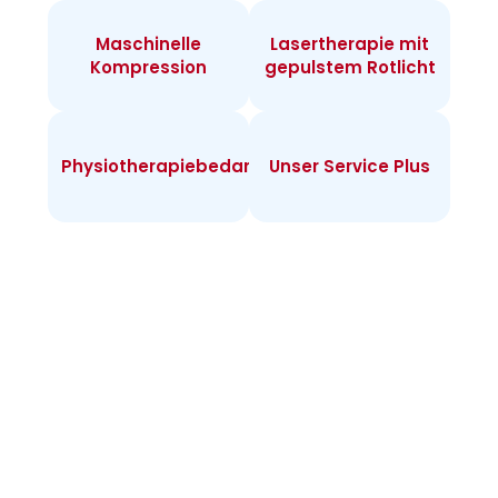
Maschinelle
Lasertherapie mit
Kompression
gepulstem Rotlicht
Physiotherapiebedarf
Unser Service Plus
Infos zur
Heimtherapie
Warum Heimtherapie? Sie können individuell
täglich behandeln und merken rasch Erfolge.