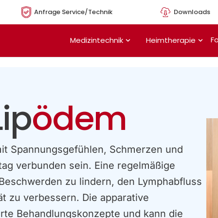
Anfrage Service/Technik
Downloads
Öffne Medizintechnik
Öffn
Fo
Medizintechnik
Heimtherapie
ip
ödem
it Spannungsgefühlen, Schmerzen und
tag verbunden sein. Eine regelmäßige
 Beschwerden zu lindern, den Lymphabfluss
ät zu verbessern. Die apparative
rte Behandlungskonzepte und kann die