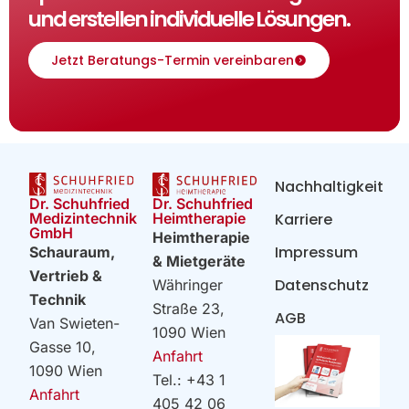
und erstellen individuelle Lösungen.
Jetzt Beratungs-Termin vereinbaren
Nachhaltigkeit
Dr. Schuhfried
Dr. Schuhfried
Heimtherapie
Medizintechnik
Karriere
GmbH
Heimtherapie
Impressum
Schauraum,
& Mietgeräte
Vertrieb &
Datenschutz
Währinger
Technik
Straße 23,
AGB
Van Swieten-
1090 Wien
Gasse 10,
Anfahrt
1090 Wien
Tel.: +43 1
Anfahrt
405 42 06