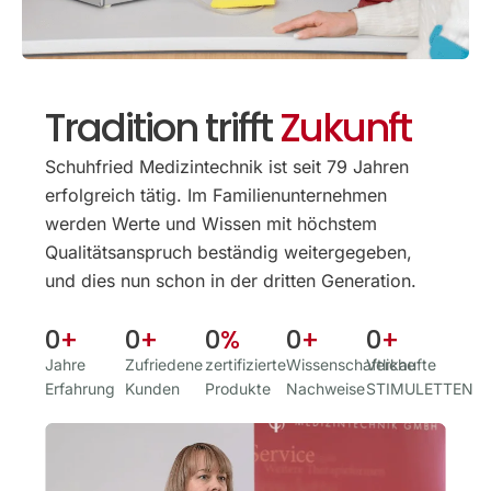
Tradition trifft
Zukunft
Schuhfried Medizintechnik ist seit 79 Jahren
erfolgreich tätig. Im Familien­unternehmen
werden Werte und Wissen mit höchstem
Qualitäts­anspruch beständig weitergegeben,
und dies nun schon in der dritten Generation.
0
+
0
+
0
%
0
+
0
+
Jahre
Zufriedene
zertifizierte
Wissenschaftliche
Verkaufte
Erfahrung
Kunden
Produkte
Nachweise
STIMULETTEN