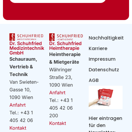
Nachhaltigkeit
Dr. Schuhfried
Dr. Schuhfried
Heimtherapie
Medizintechnik
Karriere
GmbH
Heimtherapie
Impressum
Schauraum,
& Mietgeräte
Vertrieb &
Datenschutz
Währinger
Technik
Straße 23,
AGB
Van Swieten-
1090 Wien
Gasse 10,
Anfahrt
1090 Wien
Tel.: +43 1
Anfahrt
405 42 06
Tel.: +43 1
200
Hier eintragen
405 42 06
Kontakt
für den
Kontakt