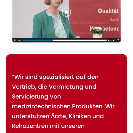
“Wir sind spezialisiert auf den
Vertrieb, die Vermietung und
Servicierung von
medizintechnischen Produkten. Wir
unterstützen Ärzte, Kliniken und
Rehazentren mit unseren