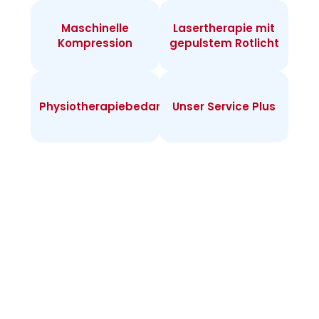
Maschinelle
Lasertherapie mit
Kompression
gepulstem Rotlicht
Physiotherapiebedarf
Unser Service Plus
Infos zur
Heimtherapie
Warum Heimtherapie? Sie können individuell
täglich behandeln und merken rasch Erfolge.