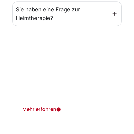
Sie haben eine Frage zur
Heimtherapie?
Infos für Ärzte
Wir sind für Sie und Ihre Patienten da.
Heimtherapie mit Mietgeräten unterstützt Ihr
Therapiekonzept.
Mehr erfahren