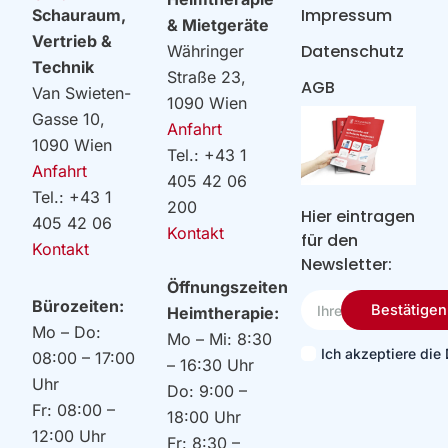
Impressum
Schauraum,
& Mietgeräte
Vertrieb &
Datenschutz
Währinger
Technik
Straße 23,
AGB
Van Swieten-
1090 Wien
Gasse 10,
Anfahrt
1090 Wien
Tel.: +43 1
Anfahrt
405 42 06
Tel.: +43 1
200
Hier eintragen
405 42 06
Kontakt
für den
Kontakt
Newsletter:
Öffnungszeiten
Ihre
Bürozeiten:
Bestätigen
Heimtherapie:
Email
Mo – Do:
Mo – Mi: 8:30
Ich akzeptiere di
08:00 – 17:00
– 16:30 Uhr
Uhr
Do: 9:00 –
Fr: 08:00 –
18:00 Uhr
12:00 Uhr
Fr: 8:30 –