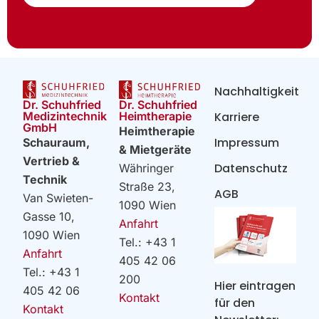
Nachhaltigkeit
Dr. Schuhfried
Dr. Schuhfried
Heimtherapie
Medizintechnik
Karriere
GmbH
Heimtherapie
Impressum
Schauraum,
& Mietgeräte
Vertrieb &
Datenschutz
Währinger
Technik
Straße 23,
AGB
Van Swieten-
1090 Wien
Gasse 10,
Anfahrt
1090 Wien
Tel.: +43 1
Anfahrt
405 42 06
Tel.: +43 1
200
Hier eintragen
405 42 06
Kontakt
für den
Kontakt