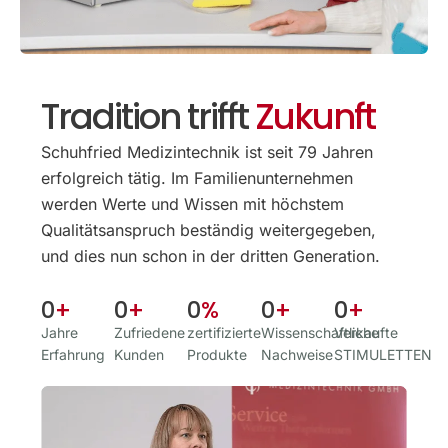
Tradition trifft
Zukunft
Schuhfried Medizintechnik ist seit 79 Jahren
erfolgreich tätig. Im Familien­unternehmen
werden Werte und Wissen mit höchstem
Qualitäts­anspruch beständig weitergegeben,
und dies nun schon in der dritten Generation.
0
+
0
+
0
%
0
+
0
+
Jahre
Zufriedene
zertifizierte
Wissenschaftliche
Verkaufte
Erfahrung
Kunden
Produkte
Nachweise
STIMULETTEN