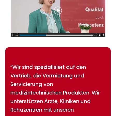
“Wir sind spezialisiert auf den
Vertrieb, die Vermietung und
Servicierung von
medizintechnischen Produkten. Wir
unterstützen Ärzte, Kliniken und
Rehazentren mit unseren