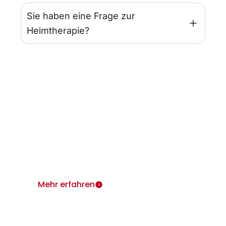
Sie haben eine Frage zur
Heimtherapie?
Infos für Ärzte
Wir sind für Sie und Ihre Patienten da.
Heimtherapie mit Mietgeräten unterstützt Ihr
Therapiekonzept.
Mehr erfahren