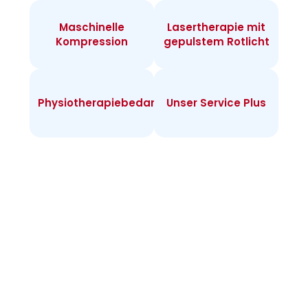
Maschinelle
Lasertherapie mit
Kompression
gepulstem Rotlicht
Physiotherapiebedarf
Unser Service Plus
Infos zur
Heimtherapie
Warum Heimtherapie? Sie können individuell
täglich behandeln und merken rasch Erfolge.