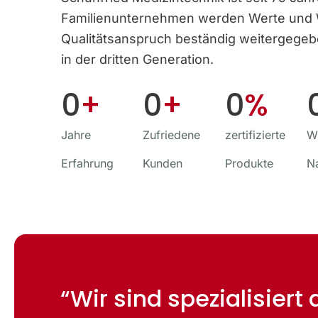
Familien­unternehmen werden Werte und
Qualitäts­anspruch beständig weitergege
in der dritten Generation.
0
+
0
+
0
%
Jahre
Zufriedene
zertifizierte
Wi
Erfahrung
Kunden
Produkte
N
“Wir sind spezialisiert