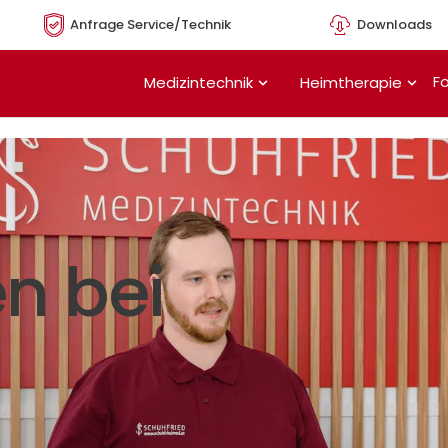
Anfrage Service/Technik
Downloads
Öffne Medizintechnik
Öffn
Fo
Medizintechnik
Heimtherapie
n bei