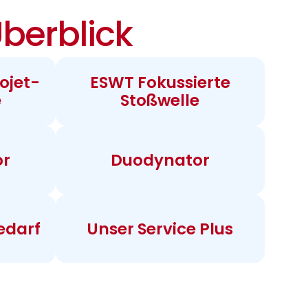
berblick
ojet-
ESWT Fokussierte
e
Stoßwelle
or
Duodynator
edarf
Unser Service Plus