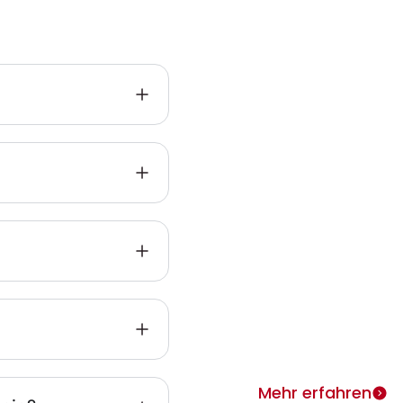
Infos zu
Heimth
ie
Warum Heimtherapie? Si
individuell täglich behan
merken rasch Erfolge.
Mehr erfahren