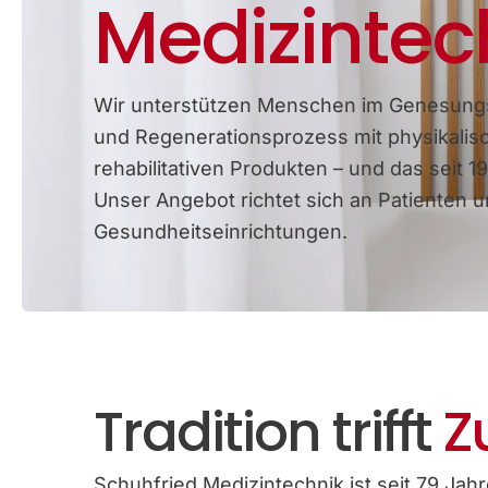
Medizintec
Wir unterstützen Menschen im Genesung
und Regenerationsprozess mit physikalis
rehabilitativen Produkten – und das seit 19
Unser Angebot richtet sich an Patienten 
Gesundheitseinrichtungen.
Tradition trifft
Z
Schuhfried Medizintechnik ist seit 79 Jahre