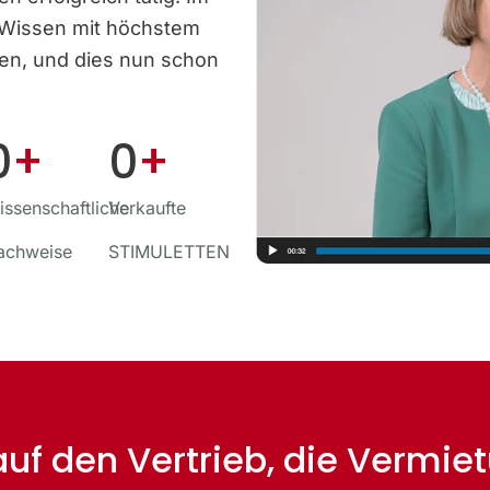
 Wissen mit höchstem
ben, und dies nun schon
0
+
0
+
ssenschaftliche
Verkaufte
achweise
STIMULETTEN
 auf den Vertrieb, die Vermi