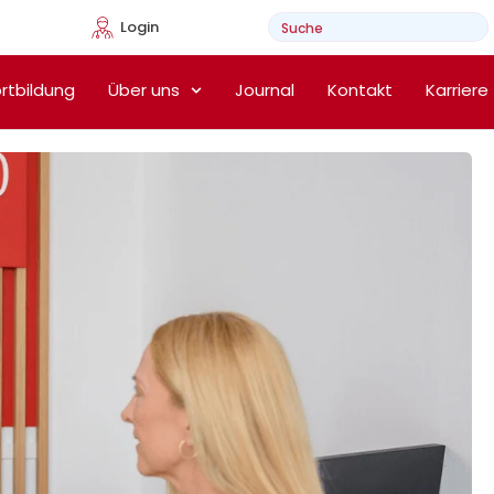
Login
e Heimtherapie
rtbildung
Über uns
Journal
Kontakt
Karriere