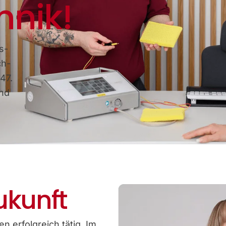
hnik!
s-
ch-
47.
und
ukunft
n erfolgreich tätig. Im