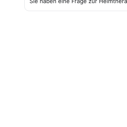
Sie haben eine Frage zur Heimthera
Infos für
Ärzte
Wir sind für Sie und Ihre Patienten da.
Heimtherapie mit Mietgeräten
unterstützt Ihr Therapiekonzept.