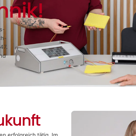
hnik!
s-
ch-
47.
und
ukunft
n erfolgreich tätig. Im