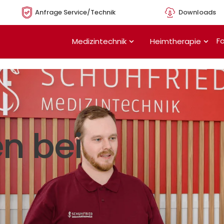
Anfrage Service/Technik
Downloads
Öffne Medizintechnik
Öffn
Fo
Medizintechnik
Heimtherapie
n bei