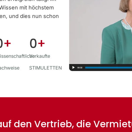
 Wissen mit höchstem
ben, und dies nun schon
0
+
0
+
ssenschaftliche
Verkaufte
achweise
STIMULETTEN
 auf den Vertrieb, die Vermi