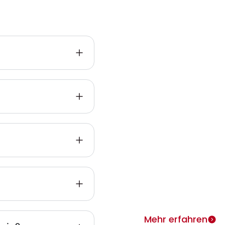
Infos zu
Heimth
ie
Warum Heimtherapie? Si
individuell täglich behan
merken rasch Erfolge.
Mehr erfahren