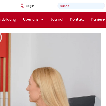
Login
e Heimtherapie
rtbildung
Über uns
Journal
Kontakt
Karriere