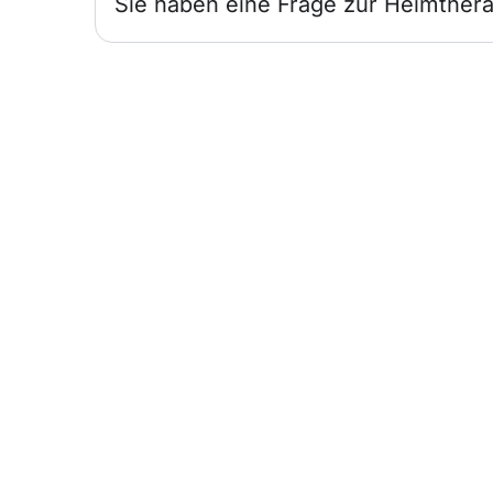
Sie haben eine Frage zur Heimthera
Infos für
Ärzte
Wir sind für Sie und Ihre Patienten da.
Heimtherapie mit Mietgeräten
unterstützt Ihr Therapiekonzept.