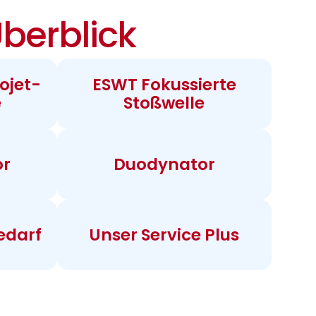
berblick
ojet-
ESWT Fokussierte
e
Stoßwelle
or
Duodynator
edarf
Unser Service Plus