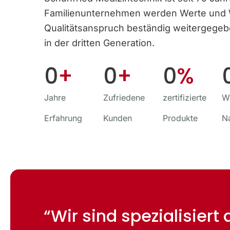
Familien­unternehmen werden Werte und
Qualitäts­anspruch beständig weitergege
in der dritten Generation.
0
+
0
+
0
%
Jahre
Zufriedene
zertifizierte
Wi
Erfahrung
Kunden
Produkte
N
“Wir sind spezialisiert