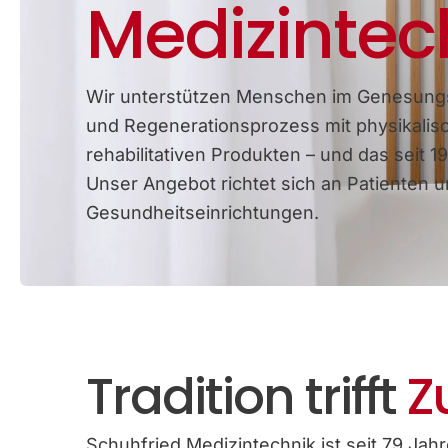
Medizintec
Wir unterstützen Menschen im Genesung
und Regenerationsprozess mit physikalis
rehabilitativen Produkten – und das seit 19
Unser Angebot richtet sich an Patienten 
Gesundheitseinrichtungen.
Tradition trifft
Z
Schuhfried Medizintechnik ist seit 79 Jahre