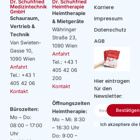
Dr. Schuhfried
Dr. Schuhfried
Heimtherapie
Medizintechnik
Karriere
GmbH
Heimtherapie
Impressum
Schauraum,
& Mietgeräte
Vertrieb &
Datenschutz
Währinger
Technik
Straße 23,
AGB
Van Swieten-
1090 Wien
Gasse 10,
Anfahrt
1090 Wien
Tel.: +43 1
Anfahrt
405 42 06
Tel.: +43 1
200
Hier eintragen
405 42 06
Kontakt
für den
Kontakt
Newsletter:
Öffnungszeiten
Ihre
Bürozeiten:
Bestätigen
Heimtherapie:
Email
Mo – Do:
Mo – Mi: 8:30
Ich akzeptiere di
08:00 – 17:00
– 16:30 Uhr
Uhr
Do: 9:00 –