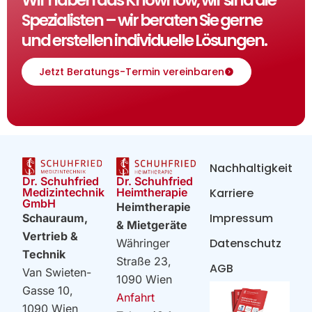
Spezialisten – wir beraten Sie gerne
und erstellen individuelle Lösungen.
Jetzt Beratungs-Termin vereinbaren
Nachhaltigkeit
Dr. Schuhfried
Dr. Schuhfried
Heimtherapie
Medizintechnik
Karriere
GmbH
Heimtherapie
Impressum
Schauraum,
& Mietgeräte
Vertrieb &
Datenschutz
Währinger
Technik
Straße 23,
AGB
Van Swieten-
1090 Wien
Gasse 10,
Anfahrt
1090 Wien