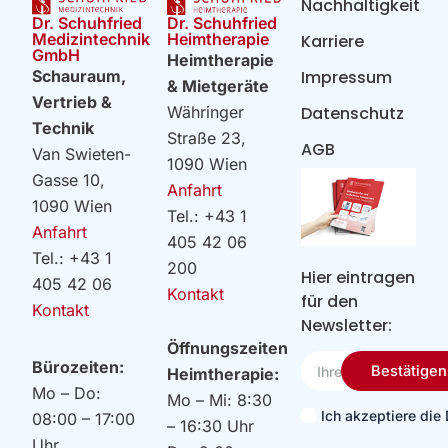
Nachhaltigkeit
Dr. Schuhfried
Dr. Schuhfried
Heimtherapie
Medizintechnik
Karriere
GmbH
Heimtherapie
Impressum
Schauraum,
& Mietgeräte
Vertrieb &
Datenschutz
Währinger
Technik
Straße 23,
AGB
Van Swieten-
1090 Wien
Gasse 10,
Anfahrt
1090 Wien
Tel.: +43 1
Anfahrt
405 42 06
Tel.: +43 1
200
Hier eintragen
405 42 06
Kontakt
für den
Kontakt
Newsletter:
Öffnungszeiten
Ihre
Bürozeiten:
Bestätigen
Heimtherapie:
Email
Mo – Do:
Mo – Mi: 8:30
Ich akzeptiere di
08:00 – 17:00
– 16:30 Uhr
Uhr