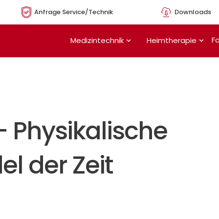
Anfrage Service/Technik
Downloads
Öffne Medizintechnik
Öffn
Fo
Medizintechnik
Heimtherapie
– Physikalische
l der Zeit