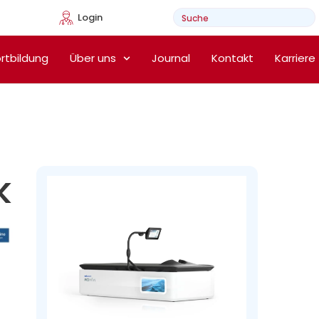
Login
e Heimtherapie
rtbildung
Über uns
Journal
Kontakt
Karriere
k