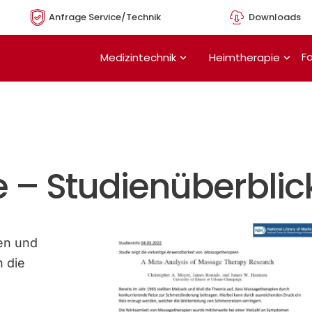
Anfrage Service/Technik
Downloads
Öffne Medizintechnik
Öffn
Fo
Medizintechnik
Heimtherapie
 – Studienüberblic
en und
 die