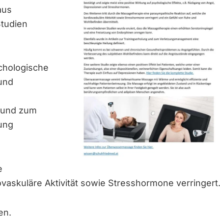
aus
Studien
chologische
und
g und zum
ung
e
vaskuläre Aktivität sowie Stresshormone verringert
en.