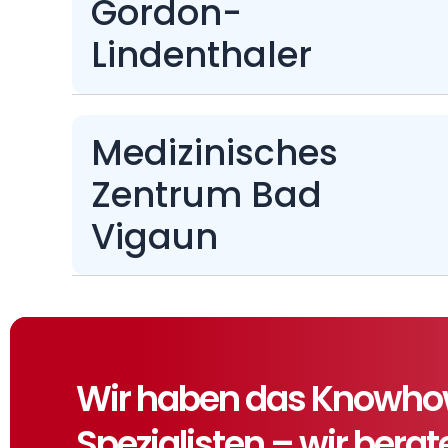
Gordon-
Lindenthaler
Medizinisches
Zentrum Bad
Vigaun
Wir haben das Knowhow,
Spezialisten – wir bera