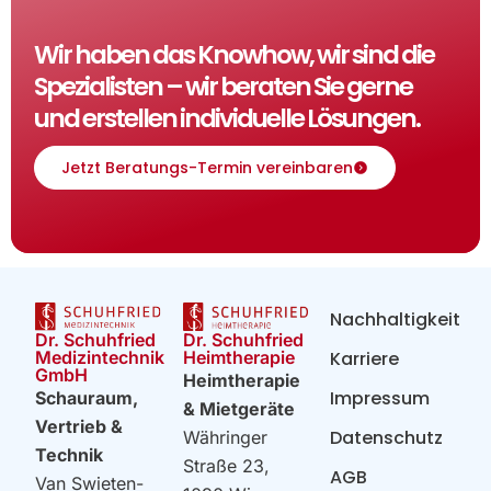
Wir haben das Knowhow, wir sind die
Spezialisten – wir beraten Sie gerne
und erstellen individuelle Lösungen.
Jetzt Beratungs-Termin vereinbaren
Nachhaltigkeit
Dr. Schuhfried
Dr. Schuhfried
Heimtherapie
Medizintechnik
Karriere
GmbH
Heimtherapie
Impressum
Schauraum,
& Mietgeräte
Vertrieb &
Datenschutz
Währinger
Technik
Straße 23,
AGB
Van Swieten-