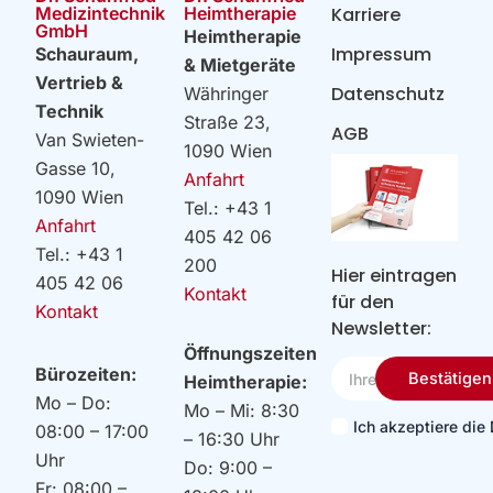
Heimtherapie
Medizintechnik
Karriere
GmbH
Heimtherapie
Impressum
Schauraum,
& Mietgeräte
Vertrieb &
Datenschutz
Währinger
Technik
Straße 23,
AGB
Van Swieten-
1090 Wien
Gasse 10,
Anfahrt
1090 Wien
Tel.: +43 1
Anfahrt
405 42 06
Tel.: +43 1
200
Hier eintragen
405 42 06
Kontakt
für den
Kontakt
Newsletter:
Öffnungszeiten
Ihre
Bürozeiten:
Bestätigen
Heimtherapie:
Email
Mo – Do:
Mo – Mi: 8:30
Ich akzeptiere di
08:00 – 17:00
– 16:30 Uhr
Uhr
Do: 9:00 –
Fr: 08:00 –