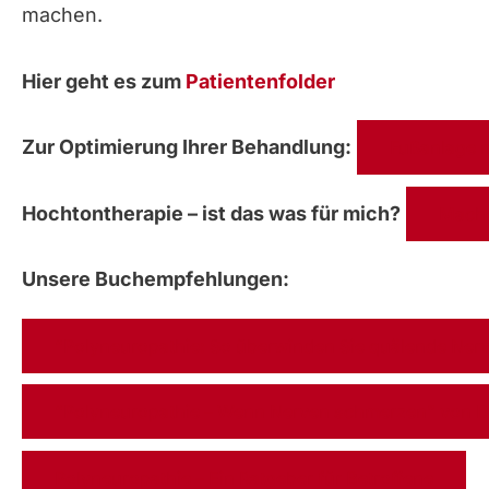
machen.
Hier geht es zum
Patientenfolder
Zur Optimierung Ihrer Behandlung:
Fußanlage m
Hochtontherapie – ist das was für mich?
Mache
Unsere Buchempfehlungen:
“Polyneuropathie: So überwinden Sie quälende Nerv
“Polyneuropathie – Wenn Nerven schmerzen” von Dr.
Polyneuropathie – Ein Ratgeber für Betroffene