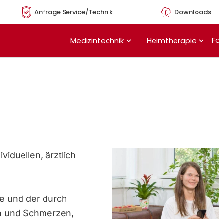
Anfrage Service/Technik
Downloads
Öffne Medizintechnik
Öffn
Fo
Medizintechnik
Heimtherapie
viduellen, ärztlich
e und der durch
n und Schmerzen,