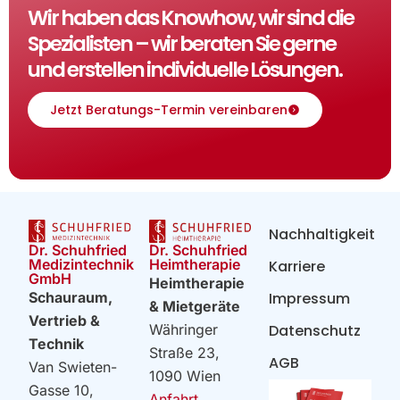
Wir haben das Knowhow, wir sind die
Spezialisten – wir beraten Sie gerne
und erstellen individuelle Lösungen.
Jetzt Beratungs-Termin vereinbaren
Nachhaltigkeit
Dr. Schuhfried
Dr. Schuhfried
Heimtherapie
Medizintechnik
Karriere
GmbH
Heimtherapie
Impressum
Schauraum,
& Mietgeräte
Vertrieb &
Datenschutz
Währinger
Technik
Straße 23,
AGB
Van Swieten-
1090 Wien
Gasse 10,
Anfahrt