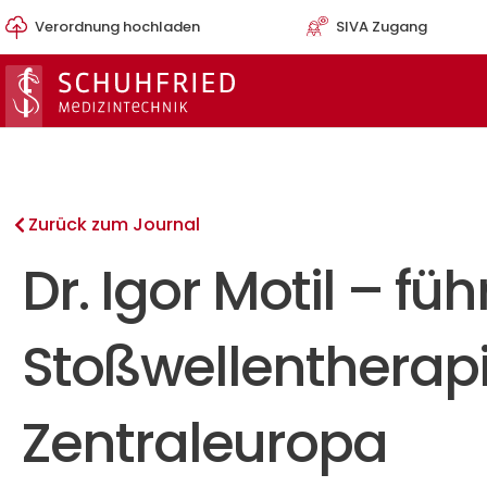
Zum
Verordnung hochladen
SIVA Zugang
Inhalt
springen
Zurück zum Journal
Dr. Igor Motil – fü
Stoßwellentherapie
Zentraleuropa