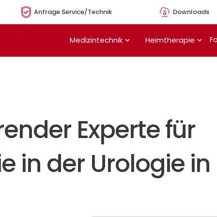
Anfrage Service/Technik
Downloads
Öffne Medizintechnik
Öffn
Fo
Medizintechnik
Heimtherapie
hrender Experte für
 in der Urologie in