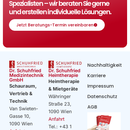
Spezialisten – wir beraten Sie gerne
und erstellen individuelle Lösungen.
Jetzt Beratungs-Termin vereinbaren
Nachhaltigkeit
Dr. Schuhfried
Dr. Schuhfried
Heimtherapie
Medizintechnik
Karriere
GmbH
Heimtherapie
Impressum
Schauraum,
& Mietgeräte
Vertrieb &
Datenschutz
Währinger
Technik
Straße 23,
AGB
Van Swieten-
1090 Wien
Gasse 10,
Anfahrt
1090 Wien
Tel.: +43 1