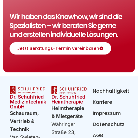
Wir haben das Knowhow, wir sind die
Spezialisten – wir beraten Sie gerne
und erstellen individuelle Lösungen.
Jetzt Beratungs-Termin vereinbaren
Nachhaltigkeit
Dr. Schuhfried
Dr. Schuhfried
Heimtherapie
Medizintechnik
Karriere
GmbH
Heimtherapie
Impressum
Schauraum,
& Mietgeräte
Vertrieb &
Datenschutz
Währinger
Technik
Straße 23,
AGB
Van Swieten-