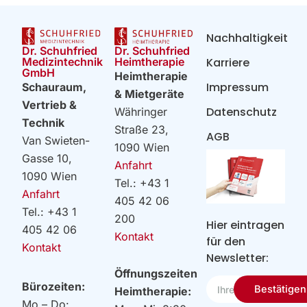
Nachhaltigkeit
Dr. Schuhfried
Dr. Schuhfried
Heimtherapie
Medizintechnik
Karriere
GmbH
Heimtherapie
Impressum
Schauraum,
& Mietgeräte
Vertrieb &
Datenschutz
Währinger
Technik
Straße 23,
AGB
Van Swieten-
1090 Wien
Gasse 10,
Anfahrt
1090 Wien
Tel.: +43 1
Anfahrt
405 42 06
Tel.: +43 1
200
Hier eintragen
405 42 06
Kontakt
für den
Kontakt
Newsletter:
Öffnungszeiten
Ihre
Bürozeiten:
Bestätigen
Heimtherapie:
Email
Mo – Do: