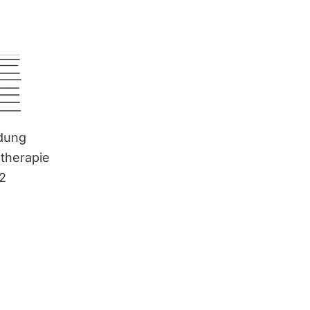
ldung
otherapie
 2