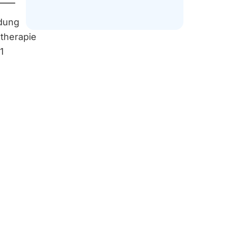
ldung
otherapie
1