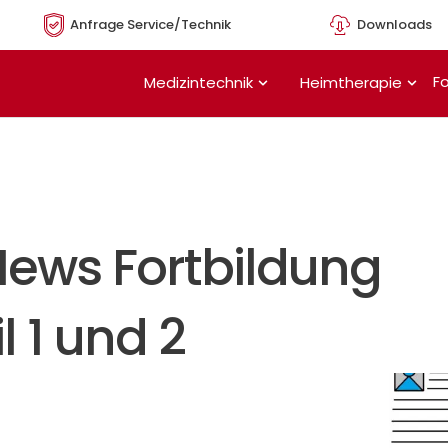
Anfrage Service/Technik
Downloads
Öffne Medizintechnik
Öffn
Fo
Medizintechnik
Heimtherapie
News Fortbildung
l 1 und 2