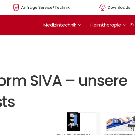
Anfrage Service/Technik
Downloads
Öffne Medizintechnik
Öffn
Fo
Medizintechnik
Heimtherapie
form SIVA – unsere
ts