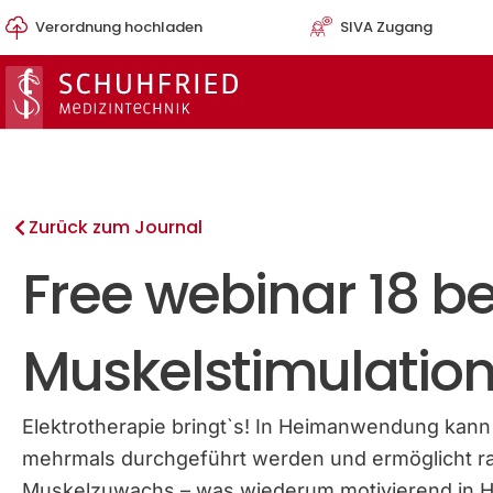
Zum
Verordnung hochladen
SIVA Zugang
Inhalt
springen
Zurück zum Journal
Free webinar 18 b
Muskelstimulatio
Elektrotherapie bringt`s! In Heimanwendung kann 
mehrmals durchgeführt werden und ermöglicht r
Muskelzuwachs – was wiederum motivierend in Hi