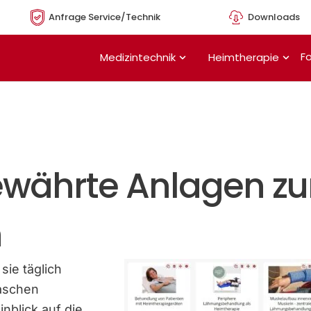
Anfrage Service/Technik
Downloads
Öffne Medizintechnik
Öffn
Fo
Medizintechnik
Heimtherapie
ewährte Anlagen zu
n
sie täglich
aschen
nblick auf die