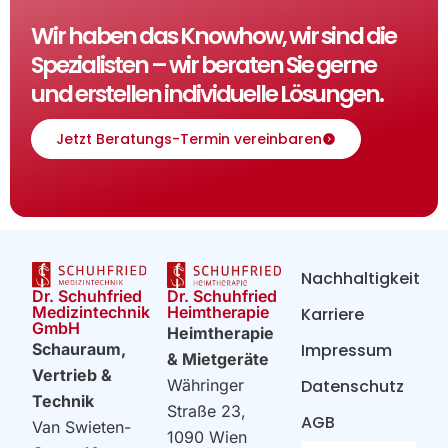
Wir haben das Knowhow, wir sind die
Spezialisten – wir beraten Sie gerne
und erstellen individuelle Lösungen.
Jetzt Beratungs-Termin vereinbaren
Nachhaltigkeit
Dr. Schuhfried
Dr. Schuhfried
Heimtherapie
Medizintechnik
Karriere
GmbH
Heimtherapie
Impressum
Schauraum,
& Mietgeräte
Vertrieb &
Datenschutz
Währinger
Technik
Straße 23,
AGB
Van Swieten-
1090 Wien