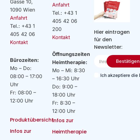
Gasse 10,
Anfahrt
1090 Wien
Tel.: +43 1
Anfahrt
405 42 06
Tel.: +43 1
200
Hier eintragen
405 42 06
Kontakt
für den
Kontakt
Newsletter:
Öffnungszeiten
Ihre
Bürozeiten:
Bestätigen
Heimtherapie:
Email
Mo – Do:
Mo – Mi: 8:30
Ich akzeptiere di
08:00 – 17:00
– 16:30 Uhr
Uhr
Do: 9:00 –
Fr: 08:00 –
18:00 Uhr
12:00 Uhr
Fr: 8:30 –
12:00 Uhr
Produktübersicht
Infos zur
Infos zur
Heimtherapie