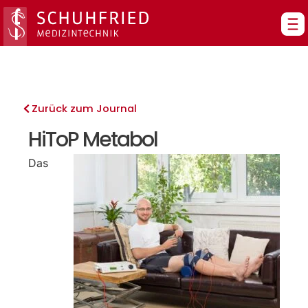
Zum
Inhalt
springen
Zurück zum Journal
HiToP Metabol
Das