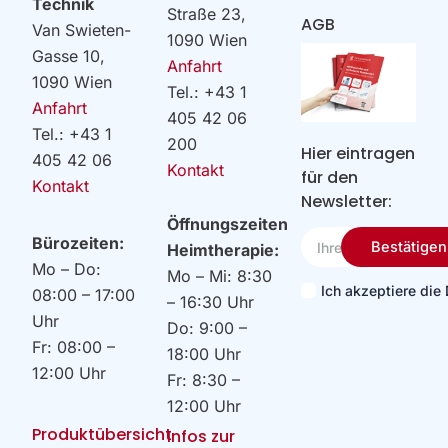
Technik
Straße 23,
AGB
Van Swieten-
1090 Wien
Gasse 10,
Anfahrt
1090 Wien
Tel.: +43 1
Anfahrt
405 42 06
Tel.: +43 1
200
Hier eintragen
405 42 06
Kontakt
für den
Kontakt
Newsletter:
Öffnungszeiten
Ihre
Bürozeiten:
Bestätigen
Heimtherapie:
Email
Mo – Do:
Mo – Mi: 8:30
Ich akzeptiere di
08:00 – 17:00
– 16:30 Uhr
Uhr
Do: 9:00 –
Fr: 08:00 –
18:00 Uhr
12:00 Uhr
Fr: 8:30 –
12:00 Uhr
Produktübersicht
Infos zur