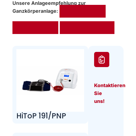
Unsere Anlageempfehlung zur
Ganzkörperanlage:
Download PDF
Infos für Ärzte
Infos für Patienten
Kontaktieren
Sie
uns!
HiToP 191/PNP