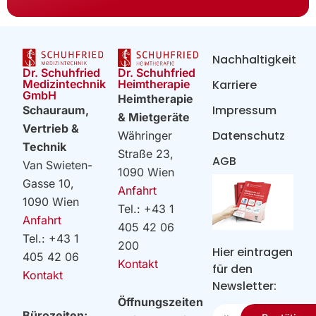
Nachhaltigkeit
Dr. Schuhfried
Dr. Schuhfried
Heimtherapie
Medizintechnik
Karriere
GmbH
Heimtherapie
Impressum
Schauraum,
& Mietgeräte
Vertrieb &
Datenschutz
Währinger
Technik
Straße 23,
AGB
Van Swieten-
1090 Wien
Gasse 10,
Anfahrt
1090 Wien
Tel.: +43 1
Anfahrt
405 42 06
Tel.: +43 1
200
Hier eintragen
405 42 06
Kontakt
für den
Kontakt
Newsletter:
Öffnungszeiten
Ihre
Bürozeiten: