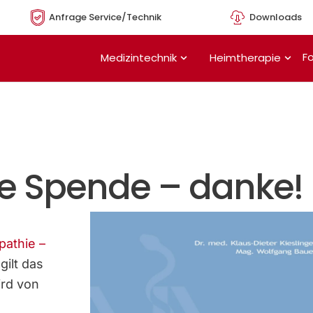
Anfrage Service/Technik
Downloads
Öffne Medizintechnik
Öffn
Fo
Medizintechnik
Heimtherapie
de Spende – danke!
pathie –
gilt das
ird von