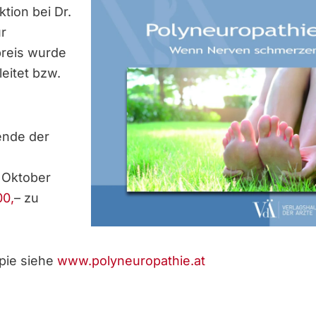
ion bei Dr.
ür
preis wurde
eitet bzw.
ende der
 Oktober
00,
– zu
pie siehe
www.polyneuropathie.at