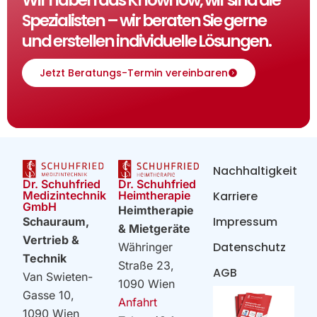
Spezialisten – wir beraten Sie gerne
und erstellen individuelle Lösungen.
Jetzt Beratungs-Termin vereinbaren
Nachhaltigkeit
Dr. Schuhfried
Dr. Schuhfried
Heimtherapie
Medizintechnik
Karriere
GmbH
Heimtherapie
Impressum
Schauraum,
& Mietgeräte
Vertrieb &
Datenschutz
Währinger
Technik
Straße 23,
AGB
Van Swieten-
1090 Wien
Gasse 10,
Anfahrt
1090 Wien