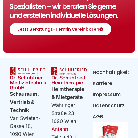
Spezialisten – wir beraten Sie gerne
und erstellen individuelle Lösungen.
Jetzt Beratungs-Termin vereinbaren
Nachhaltigkeit
Dr. Schuhfried
Dr. Schuhfried
Heimtherapie
Medizintechnik
Karriere
GmbH
Heimtherapie
Impressum
Schauraum,
& Mietgeräte
Vertrieb &
Datenschutz
Währinger
Technik
Straße 23,
AGB
Van Swieten-
1090 Wien
Gasse 10,
Anfahrt
1090 Wien
Tel.: +43 1