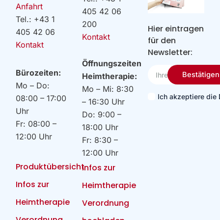
Anfahrt
405 42 06
Tel.: +43 1
200
Hier eintragen
405 42 06
Kontakt
für den
Kontakt
Newsletter:
Öffnungszeiten
Ihre
Bürozeiten:
Bestätigen
Heimtherapie:
Email
Mo – Do:
Mo – Mi: 8:30
Ich akzeptiere di
08:00 – 17:00
– 16:30 Uhr
Uhr
Do: 9:00 –
Fr: 08:00 –
18:00 Uhr
12:00 Uhr
Fr: 8:30 –
12:00 Uhr
Produktübersicht
Infos zur
Infos zur
Heimtherapie
Heimtherapie
Verordnung
Verordnung