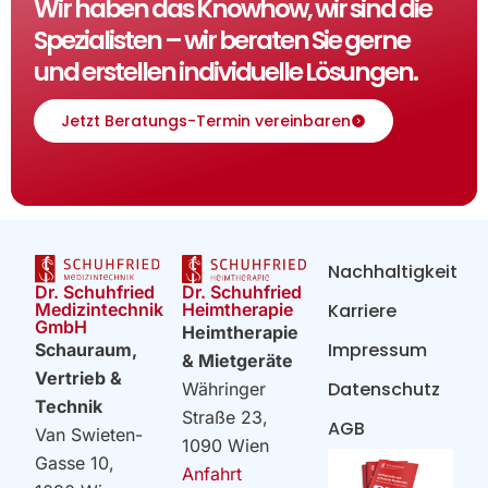
Wir haben das Knowhow, wir sind die
Spezialisten – wir beraten Sie gerne
und erstellen individuelle Lösungen.
Jetzt Beratungs-Termin vereinbaren
Nachhaltigkeit
Dr. Schuhfried
Dr. Schuhfried
Heimtherapie
Medizintechnik
Karriere
GmbH
Heimtherapie
Impressum
Schauraum,
& Mietgeräte
Vertrieb &
Datenschutz
Währinger
Technik
Straße 23,
AGB
Van Swieten-
1090 Wien
Gasse 10,
Anfahrt