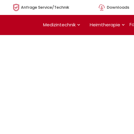
Anfrage Service/Technik
Downloads
Öffne Medizintechnik
Öffn
Fo
Medizintechnik
Heimtherapie
Um dein Passwort zurückzusetzen, gib bitte unten
deine E-Mail-Adresse oder deinen Benutzernamen ein.