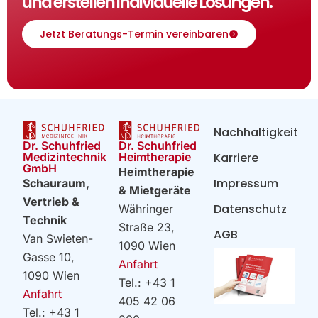
und erstellen individuelle Lösungen.
Jetzt Beratungs-Termin vereinbaren
Nachhaltigkeit
Dr. Schuhfried
Dr. Schuhfried
Heimtherapie
Medizintechnik
Karriere
GmbH
Heimtherapie
Impressum
Schauraum,
& Mietgeräte
Vertrieb &
Datenschutz
Währinger
Technik
Straße 23,
AGB
Van Swieten-
1090 Wien
Gasse 10,
Anfahrt
1090 Wien
Tel.: +43 1
Anfahrt
405 42 06
Tel.: +43 1