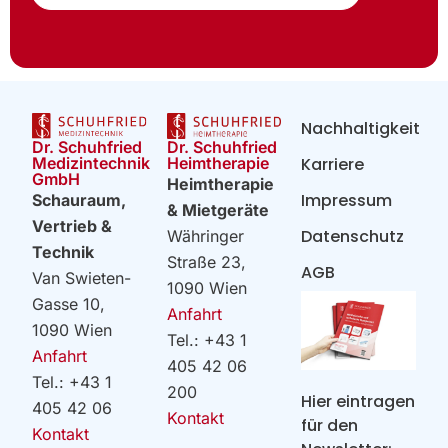
Nachhaltigkeit
Dr. Schuhfried
Dr. Schuhfried
Heimtherapie
Medizintechnik
Karriere
GmbH
Heimtherapie
Impressum
Schauraum,
& Mietgeräte
Vertrieb &
Datenschutz
Währinger
Technik
Straße 23,
AGB
Van Swieten-
1090 Wien
Gasse 10,
Anfahrt
1090 Wien
Tel.: +43 1
Anfahrt
405 42 06
Tel.: +43 1
200
Hier eintragen
405 42 06
Kontakt
für den
Kontakt