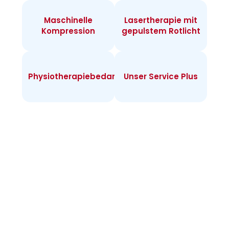
Maschinelle
Lasertherapie mit
Kompression
gepulstem Rotlicht
Physiotherapiebedarf
Unser Service Plus
Infos zur
Heimtherapie
Warum Heimtherapie? Sie können individuell
täglich behandeln und merken rasch Erfolge.