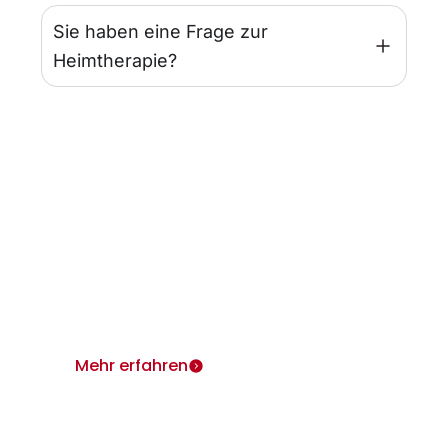
Sie haben eine Frage zur
Heimtherapie?
Infos für Ärzte
Wir sind für Sie und Ihre Patienten da.
Heimtherapie mit Mietgeräten unterstützt Ihr
Therapiekonzept.
Mehr erfahren