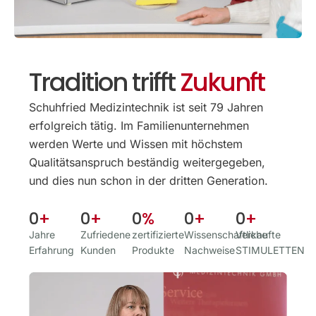
Tradition trifft
Zukunft
Schuhfried Medizintechnik ist seit 79 Jahren
erfolgreich tätig. Im Familien­unternehmen
werden Werte und Wissen mit höchstem
Qualitäts­anspruch beständig weitergegeben,
und dies nun schon in der dritten Generation.
0
+
0
+
0
%
0
+
0
+
Jahre
Zufriedene
zertifizierte
Wissenschaftliche
Verkaufte
Erfahrung
Kunden
Produkte
Nachweise
STIMULETTEN