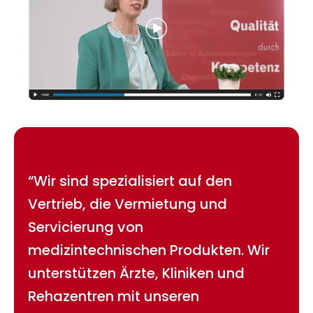
“Wir sind spezialisiert auf den
Vertrieb, die Vermietung und
Servicierung von
medizintechnischen Produkten. Wir
unterstützen Ärzte, Kliniken und
Rehazentren mit unseren