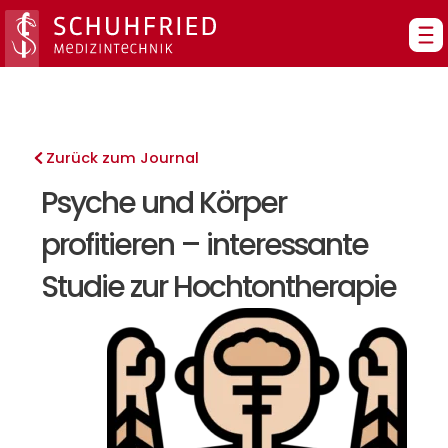
Zum
Inhalt
springen
Zurück zum Journal
Psyche und Körper
profitieren – interessante
Studie zur Hochtontherapie