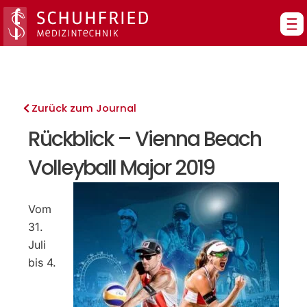
Zum
Inhalt
springen
Zurück zum Journal
Rückblick – Vienna Beach
Volleyball Major 2019
Vom
31.
Juli
bis 4.