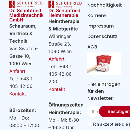
Nachhaltigkeit
Dr. Schuhfried
Dr. Schuhfried
Heimtherapie
Medizintechnik
Karriere
GmbH
Heimtherapie
Impressum
Schauraum,
& Mietgeräte
Vertrieb &
Datenschutz
Währinger
Technik
Straße 23,
AGB
Van Swieten-
1090 Wien
Gasse 10,
Anfahrt
1090 Wien
Tel.: +43 1
Anfahrt
405 42 06
Tel.: +43 1
200
Hier eintragen
405 42 06
Kontakt
für den
Kontakt
Newsletter:
Öffnungszeiten
Ihre
Bürozeiten:
Bestätigen
Heimtherapie:
Email
Mo – Do:
Mo – Mi: 8:30
Ich akzeptiere di
08:00 – 17:00
– 16:30 Uhr