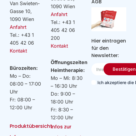
AGB
Van Swieten-
1090 Wien
Gasse 10,
Anfahrt
1090 Wien
Tel.: +43 1
Anfahrt
405 42 06
Tel.: +43 1
200
Hier eintragen
405 42 06
Kontakt
für den
Kontakt
Newsletter:
Öffnungszeiten
Ihre
Bürozeiten:
Bestätigen
Heimtherapie:
Email
Mo – Do:
Mo – Mi: 8:30
Ich akzeptiere di
08:00 – 17:00
– 16:30 Uhr
Uhr
Do: 9:00 –
Fr: 08:00 –
18:00 Uhr
12:00 Uhr
Fr: 8:30 –
12:00 Uhr
Produktübersicht
Infos zur