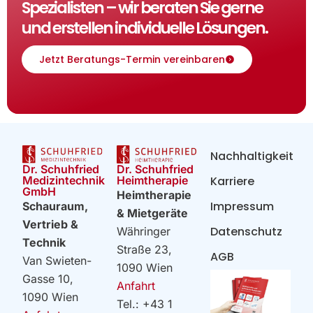
Spezialisten – wir beraten Sie gerne
und erstellen individuelle Lösungen.
Jetzt Beratungs-Termin vereinbaren
Nachhaltigkeit
Dr. Schuhfried
Dr. Schuhfried
Heimtherapie
Medizintechnik
Karriere
GmbH
Heimtherapie
Impressum
Schauraum,
& Mietgeräte
Vertrieb &
Datenschutz
Währinger
Technik
Straße 23,
AGB
Van Swieten-
1090 Wien
Gasse 10,
Anfahrt
1090 Wien
Tel.: +43 1