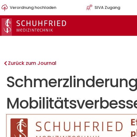
Zum
Verordnung hochladen
SIVA Zugang
Inhalt
springen
Zurück zum Journal
Schmerzlinderung
Mobilitätsverbes