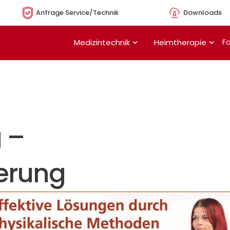
Anfrage Service/Technik
Downloads
Öffne Medizintechnik
Öffn
Fo
Medizintechnik
Heimtherapie
 –
serung