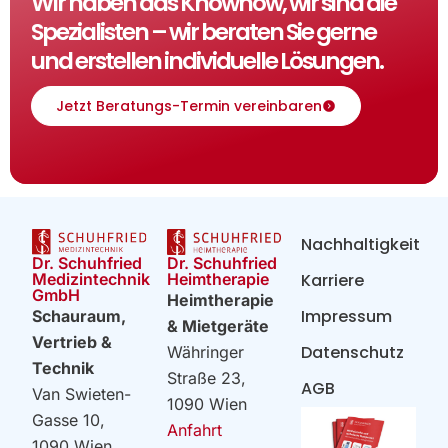
Wir haben das Knowhow, wir sind die
Spezialisten – wir beraten Sie gerne
und erstellen individuelle Lösungen.
Jetzt Beratungs-Termin vereinbaren
Nachhaltigkeit
Dr. Schuhfried
Dr. Schuhfried
Heimtherapie
Medizintechnik
Karriere
GmbH
Heimtherapie
Impressum
Schauraum,
& Mietgeräte
Vertrieb &
Datenschutz
Währinger
Technik
Straße 23,
AGB
Van Swieten-
1090 Wien
Gasse 10,
Anfahrt
1090 Wien