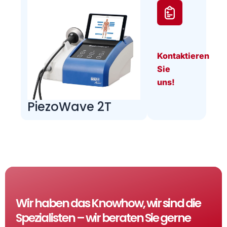
Kontaktieren
Sie
uns!
PiezoWave 2T
Wir haben das Knowhow, wir sind die
Spezialisten – wir beraten Sie gerne