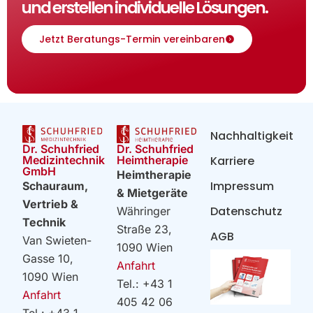
und erstellen individuelle Lösungen.
Jetzt Beratungs-Termin vereinbaren
Nachhaltigkeit
Dr. Schuhfried
Dr. Schuhfried
Heimtherapie
Medizintechnik
Karriere
GmbH
Heimtherapie
Impressum
Schauraum,
& Mietgeräte
Vertrieb &
Datenschutz
Währinger
Technik
Straße 23,
AGB
Van Swieten-
1090 Wien
Gasse 10,
Anfahrt
1090 Wien
Tel.: +43 1
Anfahrt
405 42 06