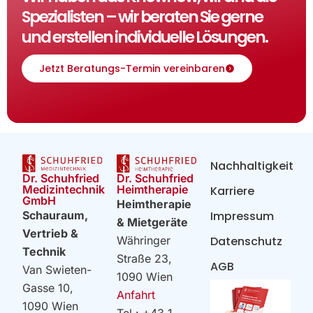
Spezialisten – wir beraten Sie gerne
und erstellen individuelle Lösungen.
Jetzt Beratungs-Termin vereinbaren
Nachhaltigkeit
Dr. Schuhfried
Dr. Schuhfried
Heimtherapie
Medizintechnik
Karriere
GmbH
Heimtherapie
Impressum
Schauraum,
& Mietgeräte
Vertrieb &
Datenschutz
Währinger
Technik
Straße 23,
AGB
Van Swieten-
1090 Wien
Gasse 10,
Anfahrt
1090 Wien