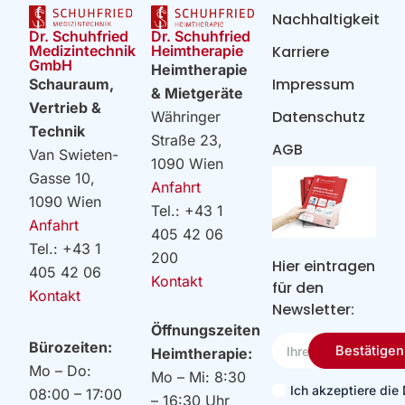
Nachhaltigkeit
Dr. Schuhfried
Dr. Schuhfried
Heimtherapie
Medizintechnik
Karriere
GmbH
Heimtherapie
Impressum
Schauraum,
& Mietgeräte
Vertrieb &
Datenschutz
Währinger
Technik
Straße 23,
AGB
Van Swieten-
1090 Wien
Gasse 10,
Anfahrt
1090 Wien
Tel.: +43 1
Anfahrt
405 42 06
Tel.: +43 1
200
Hier eintragen
405 42 06
Kontakt
für den
Kontakt
Newsletter:
Öffnungszeiten
Ihre
Bürozeiten:
Bestätigen
Heimtherapie:
Email
Mo – Do:
Mo – Mi: 8:30
Ich akzeptiere di
08:00 – 17:00
– 16:30 Uhr