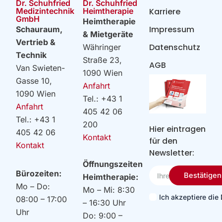
Dr. Schuhfried
Dr. Schuhfried
Heimtherapie
Medizintechnik
Karriere
GmbH
Heimtherapie
Impressum
Schauraum,
& Mietgeräte
Vertrieb &
Datenschutz
Währinger
Technik
Straße 23,
AGB
Van Swieten-
1090 Wien
Gasse 10,
Anfahrt
1090 Wien
Tel.: +43 1
Anfahrt
405 42 06
Tel.: +43 1
200
Hier eintragen
405 42 06
Kontakt
für den
Kontakt
Newsletter:
Öffnungszeiten
Ihre
Bürozeiten:
Bestätigen
Heimtherapie:
Email
Mo – Do:
Mo – Mi: 8:30
Ich akzeptiere di
08:00 – 17:00
– 16:30 Uhr
Uhr
Do: 9:00 –