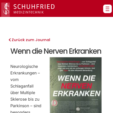
Zum
Inhalt
springen
Zurück zum Journal
Wenn die Nerven Erkranken
Neurologische
Erkrankungen –
vom
Schlaganfall
über Multiple
Sklerose bis zu
Parkinson – sind
besonders