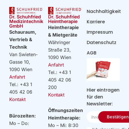
Nachhaltigkeit
Dr. Schuhfried
Dr. Schuhfried
Heimtherapie
Medizintechnik
Karriere
GmbH
Heimtherapie
Impressum
Schauraum,
& Mietgeräte
Vertrieb &
Datenschutz
Währinger
Technik
Straße 23,
AGB
Van Swieten-
1090 Wien
Gasse 10,
Anfahrt
1090 Wien
Tel.: +43 1
Anfahrt
405 42 06
Tel.: +43 1
200
Hier eintragen
405 42 06
Kontakt
für den
Kontakt
Newsletter:
Öffnungszeiten
Ihre
Bürozeiten:
Bestätigen
Heimtherapie:
Email
Mo – Do:
Mo – Mi: 8:30