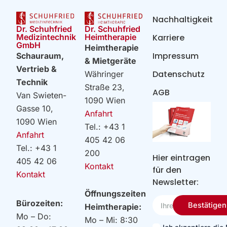
Nachhaltigkeit
Dr. Schuhfried
Dr. Schuhfried
Heimtherapie
Medizintechnik
Karriere
GmbH
Heimtherapie
Impressum
Schauraum,
& Mietgeräte
Vertrieb &
Datenschutz
Währinger
Technik
Straße 23,
AGB
Van Swieten-
1090 Wien
Gasse 10,
Anfahrt
1090 Wien
Tel.: +43 1
Anfahrt
405 42 06
Tel.: +43 1
200
Hier eintragen
405 42 06
Kontakt
für den
Kontakt
Newsletter:
Öffnungszeiten
Ihre
Bürozeiten:
Bestätigen
Heimtherapie:
Email
Mo – Do:
Mo – Mi: 8:30