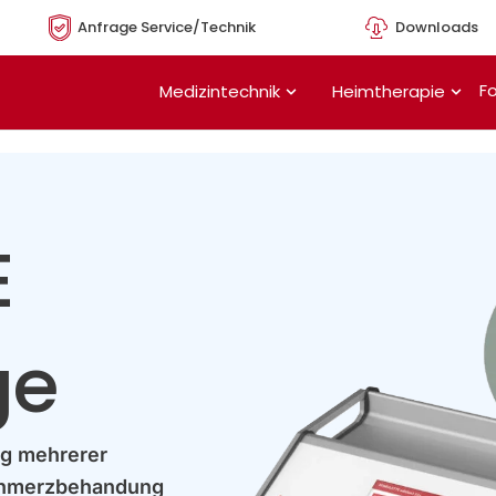
Anfrage Service/Technik
Downloads
Öffne Medizintechnik
Öffn
Fo
Medizintechnik
Heimtherapie
E
ge
ng mehrerer
chmerzbehandung