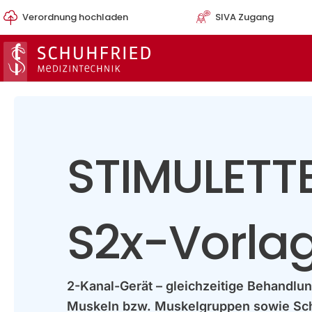
Zum
Verordnung hochladen
SIVA Zugang
Inhalt
springen
STIMULETT
S2x-Vorla
2-Kanal-Gerät – gleichzeitige Behandlu
Muskeln bzw. Muskelgruppen sowie S