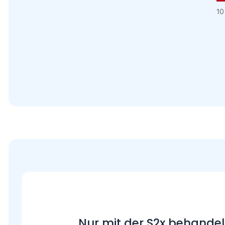
10
Nur mit der S2x behande