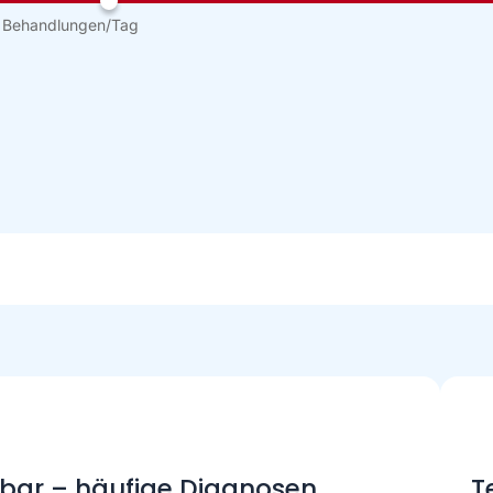
 Behandlungen/Tag
lbar – häufige Diagnosen
T