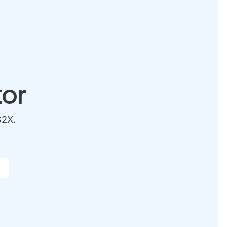
or
S2X.